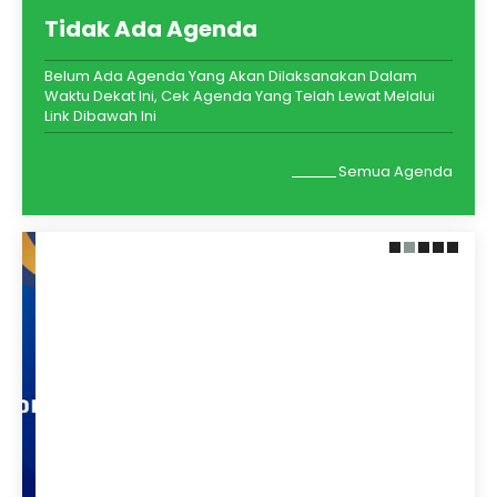
Tidak Ada Agenda
Belum Ada Agenda Yang Akan Dilaksanakan Dalam
Waktu Dekat Ini, Cek Agenda Yang Telah Lewat Melalui
Link Dibawah Ini
Semua Agenda
28 Februari 2026
25 Februari 2026
MIN 4 Tidore Gelar
MIN 4 Tidore Sambut
Penutupan
Kunjungan Tim
Pesantren
Monitoring Pendis
Ramadhan 1447 H
Kemenag Kota
dengan Khidmat dan
Tidore Kepulauan di
Penuh Kebersamaan
Bulan Ramadan
Kegiatan Pesantren
Suasana hangat dan
Ramadhan 1447 H di MIN 4
penuh semangat
Tidore resmi ditutup pada
mewarnai kunjungan tim