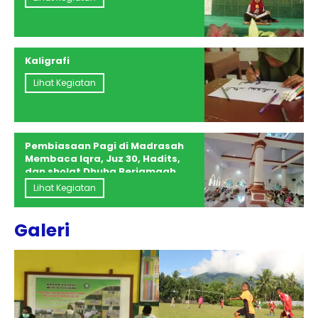
Kaligrafi
Lihat Kegiatan
Pembiasaan Pagi di Madrasah
Membaca Iqra, Juz 30, Hadits,
dan sholat Dhuha Berjamaah
Guru dan Siswa Kelas, 4, 5, 6
Lihat Kegiatan
Galeri