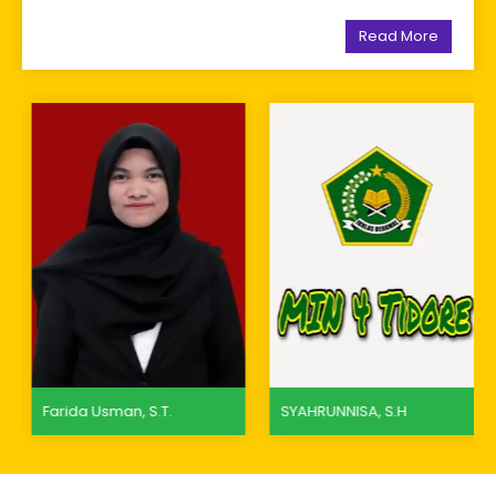
Read More
Farida Usman, S.T.
SYAHRUNNISA, S.H