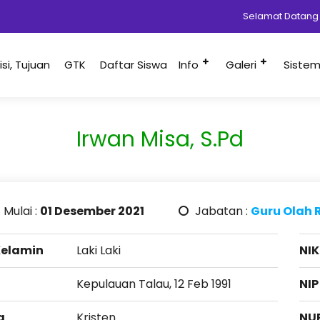
Selamat Datang Di
Misi, Tujuan
GTK
Daftar Siswa
Info
Galeri
Siste
Irwan Misa, S.Pd
 Mulai :
01 Desember 2021
Jabatan :
Guru Olah
Kelamin
Laki Laki
NIK
Kepulauan Talau, 12 Feb 1991
NIP
a
Kristen
NU