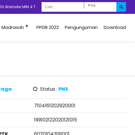
 Website MIN 4 Tidore, Jangan Lupa Dengan Prokes 5M + 1D
m Madrasah
PPDB 2022
Pengunguman
Download
 Raga
Status :
PNS
7104161202920001
199102122020121015
PTK
60201043191001