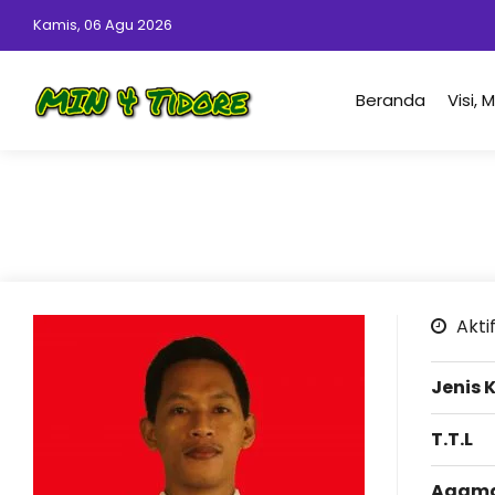
Kamis, 06 Agu 2026
Beranda
Visi, 
Aktif
Jenis 
T.T.L
Agam