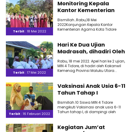
Monitoring Kepala
Kantor Kementerian
Agama Kota Tidore
Bismillah…Rabu,18 Mei
Kepulauan
2022Kanjungan Kepala Kantor
Kementerian Agama Kota Tidore
Terbit
: 18 Mei 2022
Kepulauan H.Ibrahim Muhammad,
S.Ag, M.PdI Untuk Memonitoring
Pelaksanaan Ujian Madrasah (..
Hari Ke Dua Ujian
Madrasah, dihadiri Oleh
Kakanwil Kemenag
Rabu, 18 mei 2022. Apel hari ke 2 ujian,
Provinsi Maluku Utara
MIN 4 Tidore, di hadiri oleh Kakanwil
Kemenag Provinsi Maluku Utara...
Terbit
: 17 Mei 2022
Vaksinasi Anak Usia 6-11
Tahun Tahap I
Bismillah.10 Siswa MIN 4 Tidore
mengikuti Vaksinasi anak usia 6-11
Tahun tahap I, di dampingi oleh
Terbit
: 16 Februari 2022
masing-masing Orang Tua Wali..
Kegiatan Jum’at