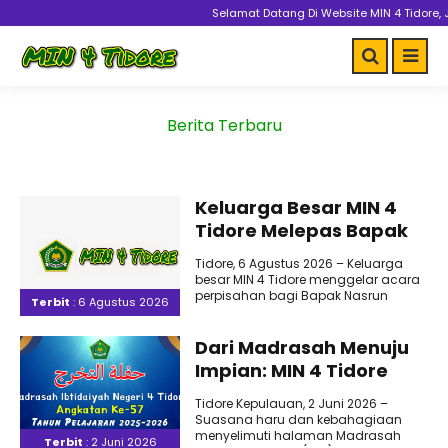
Selamat Datang Di Website MIN 4 Tidore, J
Berita Terbaru
Keluarga Besar MIN 4
Tidore Melepas Bapak
Nasrun Majojo, S.Pd.I
Tidore, 6 Agustus 2026 – Keluarga
dengan Penuh Haru
besar MIN 4 Tidore menggelar acara
perpisahan bagi Bapak Nasrun
Terbit
: 6 Agustus 2026
Majojo, S.Pd.I yang mendapat..
Dari Madrasah Menuju
Impian: MIN 4 Tidore
Umumkan Kelulusan
Tidore Kepulauan, 2 Juni 2026 –
Melalui Link Digital dan
Suasana haru dan kebahagiaan
Animasi AI Cita-Cita
menyelimuti halaman Madrasah
Terbit
: 2 Juni 2026