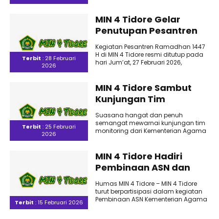
Ibtidaiyah Negeri (MIN) 4 Tidore
Peserta Didik
Kepulauan pada..
MIN 4 Tidore Gelar
Penutupan Pesantren
Ramadhan 1447 H
Kegiatan Pesantren Ramadhan 1447
dengan Khidmat dan
H di MIN 4 Tidore resmi ditutup pada
Terbit
: 28 Februari
Penuh Kebersamaan
hari Jum’at, 27 Februari 2026,
2026
bertempat di aula..
MIN 4 Tidore Sambut
Kunjungan Tim
Monitoring Pendis
Suasana hangat dan penuh
Kemenag Kota Tidore
semangat mewarnai kunjungan tim
Terbit
: 25 Februari
Kepulauan di Bulan
monitoring dari Kementerian Agama
2026
Kota Tidore Kepulauan ke MIN 4 Tidore
Ramadan
dalam..
MIN 4 Tidore Hadiri
Pembinaan ASN dan
Kunjungan Kerja Sekjen
Humas MIN 4 Tidore – MIN 4 Tidore
Kemenag RI
turut berpartisipasi dalam kegiatan
Pembinaan ASN Kementerian Agama
Terbit
: 15 Februari 2026
se-Provinsi Maluku Utara yang..