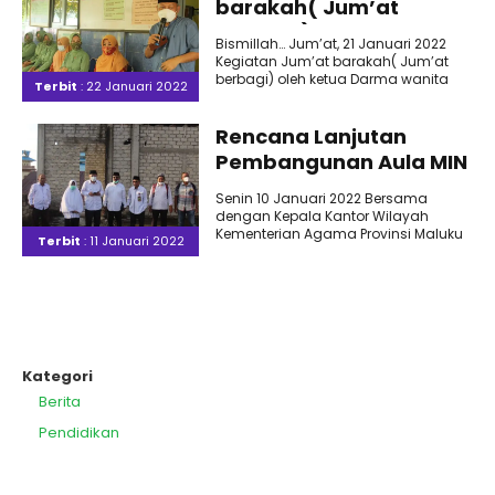
barakah( Jum’at
berbagi)
Bismillah… Jum’at, 21 Januari 2022
Kegiatan Jum’at barakah( Jum’at
berbagi) oleh ketua Darma wanita
Terbit
: 22 Januari 2022
Kanwil Kementerian Agama Provinsi
Maluku Utara..
Rencana Lanjutan
Pembangunan Aula MIN
4 Tidore
Senin 10 Januari 2022 Bersama
dengan Kepala Kantor Wilayah
Kementerian Agama Provinsi Maluku
Terbit
: 11 Januari 2022
Utara. Kabid Pendis dan ULP. pantau
lokasi..
Kategori
Berita
Pendidikan