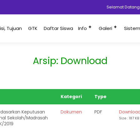
Selamat Datang D
Misi, Tujuan
GTK
Daftar Siswa
Info
Galeri
Siste
Arsip:
Download
Kategori
Type
Berdasarkan Keputusan
Dokumen
PDF
Downloa
onal Sekolah/Madrasah
Size : 187 KB
K/2019