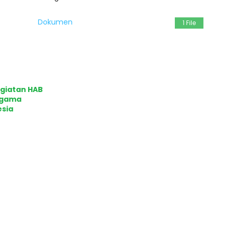
Dokumen
1 File
egiatan HAB
Agama
esia