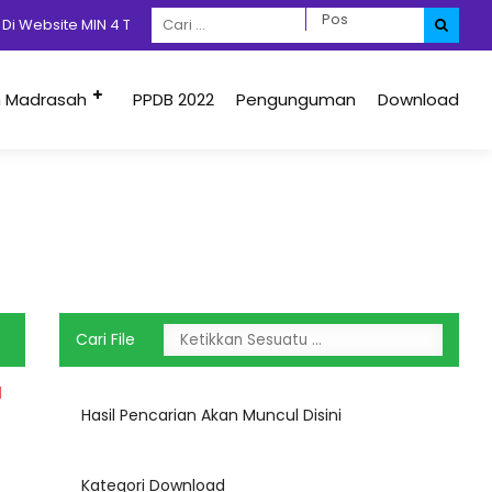
i Website MIN 4 Tidore, Jangan Lupa Dengan Prokes 5M + 1D
m Madrasah
PPDB 2022
Pengunguman
Download
Cari File
d
Hasil Pencarian Akan Muncul Disini
Kategori Download