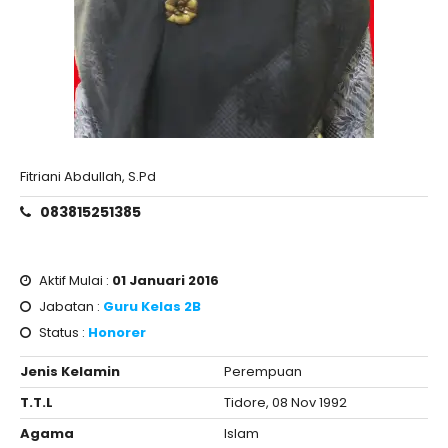
Fitriani Abdullah, S.Pd
083815251385
Aktif Mulai :
01 Januari 2016
Jabatan :
Guru Kelas 2B
Status :
Honorer
Jenis Kelamin
Perempuan
T.T.L
Tidore, 08 Nov 1992
Agama
Islam