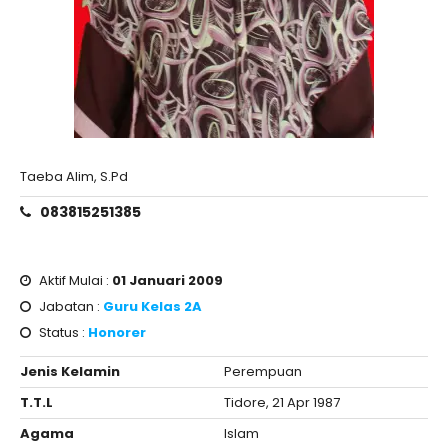
Taeba Alim, S.Pd
083815251385
Aktif Mulai :
01 Januari 2009
Jabatan :
Guru Kelas 2A
Status :
Honorer
Jenis Kelamin
Perempuan
T.T.L
Tidore, 21 Apr 1987
Agama
Islam