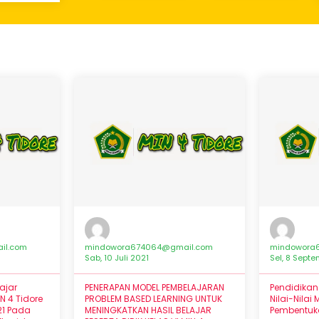
il.com
mindowora674064@gmail.com
mindowora
Sab, 10 Juli 2021
Sel, 8 Sept
ajar
PENERAPAN MODEL PEMBELAJARAN
Pendidika
IN 4 Tidore
PROBLEM BASED LEARNING UNTUK
Nilai-Nilai
21 Pada
MENINGKATKAN HASIL BELAJAR
Pembentuka