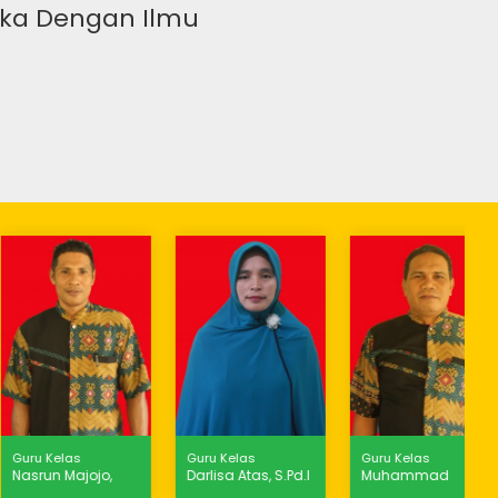
reka Dengan Ilmu
"...Anak Adala
u Kelas
Guru Kelas
Guru Kelas
run Majojo,
Darlisa Atas, S.Pd.I
Muhammad
d.I
Salasa, S.Pd.I