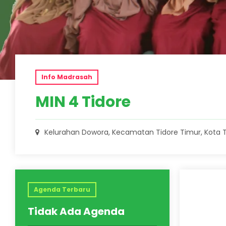
Info Madrasah
MIN 4 Tidore
Kelurahan Dowora, Kecamatan Tidore Timur, Kota 
2 Juni 
Agenda Terbaru
Dari Ma
Tidak Ada Agenda
Impian: 
Umumkan