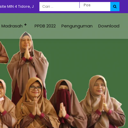
idore, Jangan Lupa Dengan Prokes 5M + 1D
m Madrasah
PPDB 2022
Pengunguman
Download