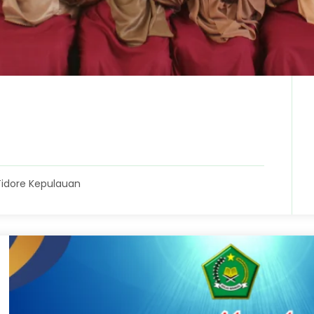
Tidore Kepulauan
2026
28 Februari 2026
drasah Menuju
MIN 4 Tidore Gelar
MIN 4 Tidore
Penutupan Pesantren
 Kelulusan
Ramadhan 1447 H deng