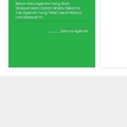
Belum Ada Agenda Yang Akan
Melalui L
Dilaksanakan Dalam Waktu Dekat Ini,
Animasi 
Cek Agenda Yang Telah Lewat Melalui
Peserta 
Link Dibawah Ini
Tidore Kep
Suasana h
Semua Agenda
kebahagia
halaman M
Negeri (MI
pada Sela
Madrasah
puncak P
Kelulusan,
Haflah Kel
2025/2026
khidmat da