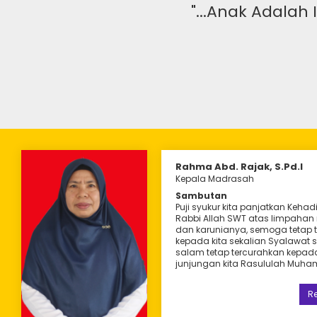
eka Dengan Ilmu
"...Anak Adalah
Rahma Abd. Rajak, S.Pd.I
Kepala Madrasah
Sambutan
Puji syukur kita panjatkan Kehadir
Rabbi Allah SWT atas limpahan
dan karunianya, semoga tetap 
kepada kita sekalian Syalawat s
salam tetap tercurahkan kepad
junjungan kita Rasululah Muh
Guru Kelas
Guru Kelas
Jamitun
R
, S.Pd
Taeba Alim, S.Pd
Fitriani Abdullah,
S.Pd.I
S.Pd