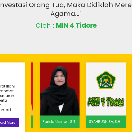
 Investasi Orang Tua, Maka Didiklah Me
Agama..."
Oleh :
MIN 4 Tidore
at Illahi
 rahmat
tercurah
erta
a
ammad..
 Hi. Aly,
Farida Usman, S.T.
SYAHRUNNISA, S.H
Gur
ead More
Nas
S.P