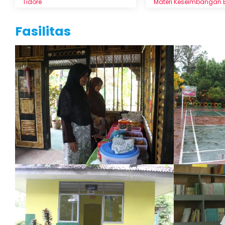
Tidore
Materi Keseimbangan 
Fasilitas