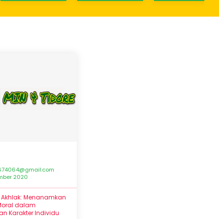
674064@gmail.com
ember 2020
n Akhlak: Menanamkan
 Moral dalam
n Karakter Individu