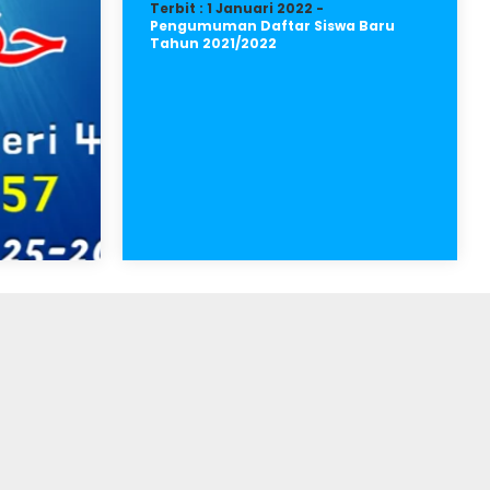
Terbit : 1 Januari 2022 -
Pengumuman Daftar Siswa Baru
Tahun 2021/2022
an
ula
ala
han