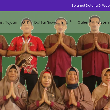
Selamat Datang Di Website MIN 4 T
Misi, Tujuan
GTK
Daftar Siswa
Info
Galeri
Siste