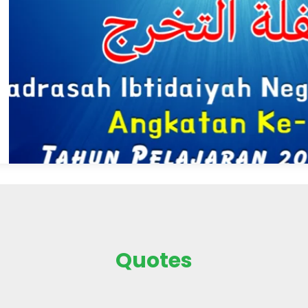
ink Digital dan
Khidmat dan Penuh
AI Cita-Cita
Kebersamaan
Didik
Kegiatan Pesantren Ramadh
1447 H di MIN 4 Tidore resmi
ulauan, 2 Juni 2026 –
ditutup pada hari Jum’at, 27
aru dan
Februari 2026, bertempat di a
an menyelimuti
madrasah. Penutupan
adrasah Ibtidaiyah
dilakukan langsung oleh Kep
N) 4 Tidore Kepulauan
Madrasah, Ibu Rahma Abd.
sa (02/06/2026).
Rajak, S.Pd.I., M.Pd., setelah
 menggelar acara
rangkaian kegiatan Ramad
engumuman
yang diikuti oleh..
 Perpisahan, dan
as VI Tahun Pelajaran
 yang berlangsung
n..
Quotes