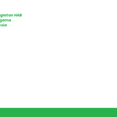
egiatan HAB
Agama
esia