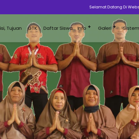
Selamat Datang Di Website MIN 4 Ti
Misi, Tujuan
GTK
Daftar Siswa
Info
Galeri
Siste