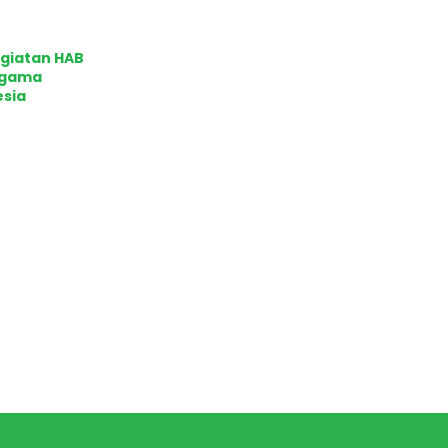
egiatan HAB
Agama
esia