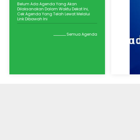
Belum Ada Agenda Yang Akan
Melalui L
Dilaksanakan Dalam Waktu Dekat Ini,
Animasi 
Cek Agenda Yang Telah Lewat Melalui
Peserta 
Link Dibawah Ini
Tidore Kep
Suasana h
Semua Agenda
kebahagia
halaman M
Negeri (MI
pada Sela
Madrasah
puncak P
Kelulusan,
Haflah Kel
2025/2026
khidmat da