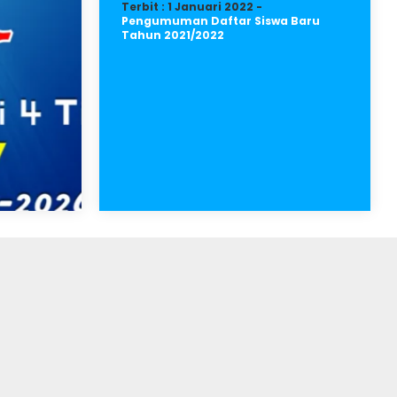
Terbit : 1 Januari 2022 -
Pengumuman Daftar Siswa Baru
Tahun 2021/2022
an
ula
ala
han