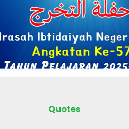
ink Digital dan
Khidmat dan Penuh
AI Cita-Cita
Kebersamaan
Didik
Kegiatan Pesantren Ramadh
1447 H di MIN 4 Tidore resmi
ulauan, 2 Juni 2026 –
ditutup pada hari Jum’at, 27
aru dan
Februari 2026, bertempat di a
an menyelimuti
madrasah. Penutupan
adrasah Ibtidaiyah
dilakukan langsung oleh Kep
N) 4 Tidore Kepulauan
Madrasah, Ibu Rahma Abd.
sa (02/06/2026).
Rajak, S.Pd.I., M.Pd., setelah
 menggelar acara
rangkaian kegiatan Ramad
engumuman
yang diikuti oleh..
 Perpisahan, dan
as VI Tahun Pelajaran
 yang berlangsung
n..
Quotes