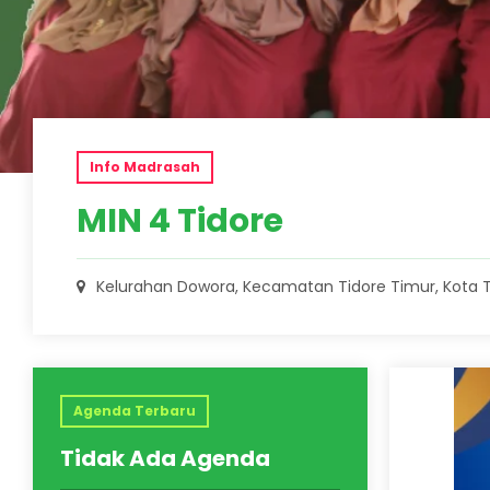
Info Madrasah
MIN 4 Tidore
Kelurahan Dowora, Kecamatan Tidore Timur, Kota 
2 Juni 
Agenda Terbaru
Dari Ma
Tidak Ada Agenda
Impian: 
Umumkan