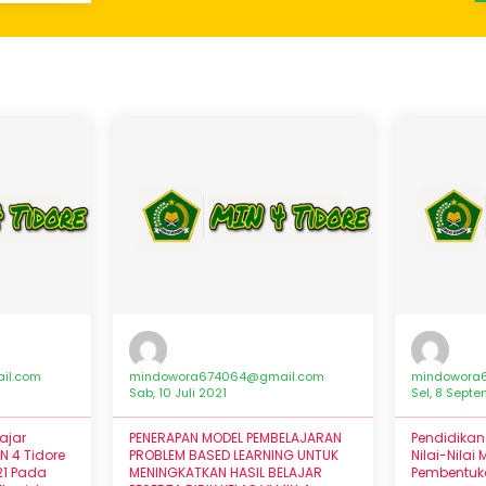
il.com
mindowora674064@gmail.com
mindowora
Sab, 10 Juli 2021
Sel, 8 Sept
ajar
PENERAPAN MODEL PEMBELAJARAN
Pendidika
IN 4 Tidore
PROBLEM BASED LEARNING UNTUK
Nilai-Nilai
21 Pada
MENINGKATKAN HASIL BELAJAR
Pembentuka