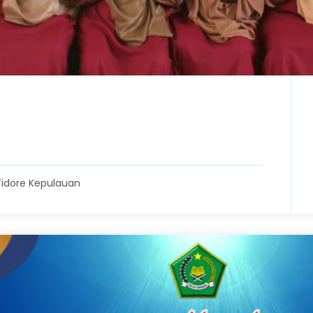
Tidore Kepulauan
2026
28 Februari 2026
drasah Menuju
MIN 4 Tidore Gelar
MIN 4 Tidore
Penutupan Pesantren
 Kelulusan
Ramadhan 1447 H deng