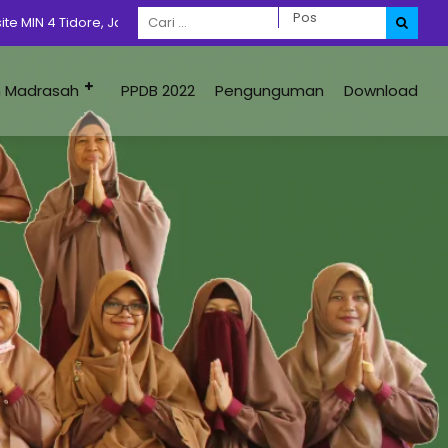
dore, Jangan Lupa Dengan Prokes 5M + 1D
m Madrasah
PPDB 2022
Pengunguman
Download