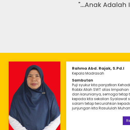
eka Dengan Ilmu
"...Anak Adalah
Rahma Abd. Rajak, S.Pd.I
Kepala Madrasah
Sambutan
Puji syukur kita panjatkan Kehadir
Rabbi Allah SWT atas limpahan
dan karunianya, semoga tetap 
kepada kita sekalian Syalawat s
salam tetap tercurahkan kepad
junjungan kita Rasululah Muh
Guru Kelas
Guru Kelas
Jamitun
R
, S.Pd
Taeba Alim, S.Pd
Fitriani Abdullah,
S.Pd.I
S.Pd