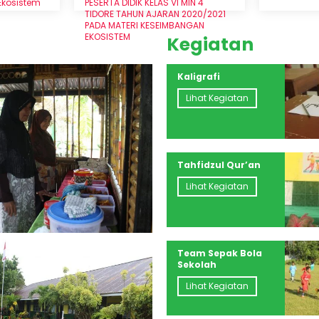
Ekosistem
PESERTA DIDIK KELAS VI MIN 4
TIDORE TAHUN AJARAN 2020/2021
PADA MATERI KESEIMBANGAN
EKOSISTEM
Kegiatan
Kaligrafi
Lihat Kegiatan
Tahfidzul Qur’an
Lihat Kegiatan
Team Sepak Bola
Sekolah
Lihat Kegiatan