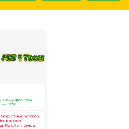
674064@gmail.com
ember 2020
n Akhlak: Menanamkan
 Moral dalam
n Karakter Individu