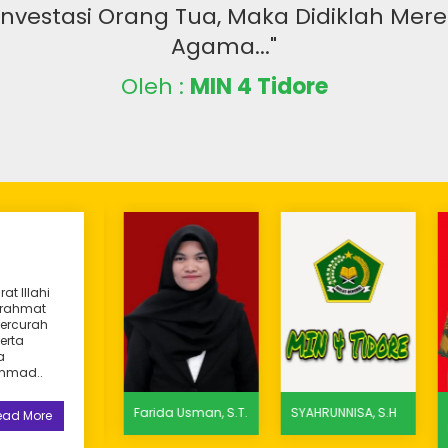
 Investasi Orang Tua, Maka Didiklah Me
Agama..."
Oleh :
MIN 4 Tidore
at Illahi
 rahmat
tercurah
erta
a
ammad..
 Hi. Aly,
Farida Usman, S.T.
SYAHRUNNISA, S.H
Gur
ead More
Nas
S.P