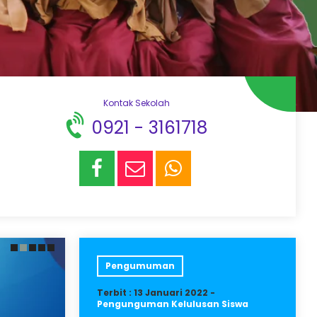
Kontak Sekolah
0921 - 3161718
Pengumuman
Terbit : 13 Januari 2022 -
Pengunguman Kelulusan Siswa
an