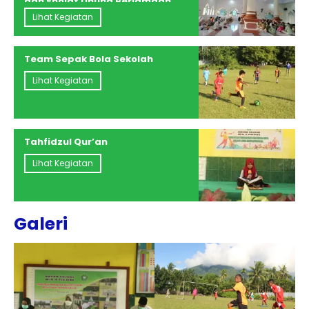
dan sholat Dhuha Berjamaah
Guru dan Siswa Kelas, 4, 5, 6
Lihat Kegiatan
Team Sepak Bola Sekolah
Lihat Kegiatan
Tahfidzul Qur’an
Lihat Kegiatan
Galeri