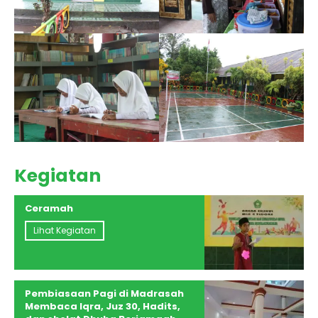
Kegiatan
Ceramah
Lihat Kegiatan
Pembiasaan Pagi di Madrasah
Membaca Iqra, Juz 30, Hadits,