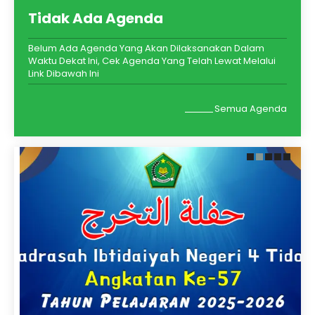
Tidak Ada Agenda
Belum Ada Agenda Yang Akan Dilaksanakan Dalam
Waktu Dekat Ini, Cek Agenda Yang Telah Lewat Melalui
Link Dibawah Ini
Semua Agenda
2 Juni 2026
28 Februari 2026
Dari Madrasah
MIN 4 Tidore Gelar
Menuju Impian: MIN 4
Penutupan
Tidore Umumkan
Pesantren
Kelulusan Melalui
Ramadhan 1447 H
Link Digital dan
dengan Khidmat dan
Animasi AI Cita-Cita
Penuh Kebersamaan
Peserta Didik
Kegiatan Pesantren
Ramadhan 1447 H di MIN 4
Tidore Kepulauan, 2 Juni
Tidore resmi ditutup pada
2026 – Suasana haru dan